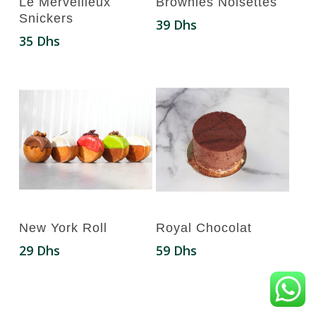
Le Merveilleux
Brownies Noisettes
Snickers
39
Dhs
35
Dhs
Ajouter Au Panier
Ajouter Au Panier
New York Roll
Royal Chocolat
29
Dhs
59
Dhs