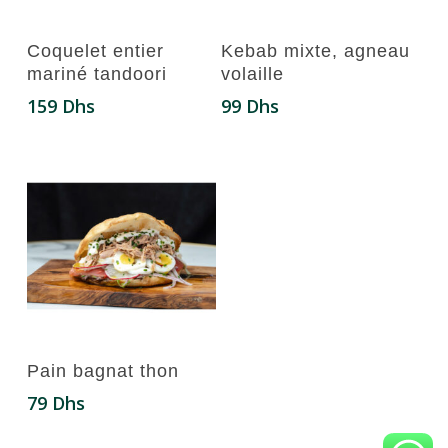
Ajouter Au Panier
Ajouter Au Panier
Coquelet entier
Kebab mixte, agneau
mariné tandoori
volaille
159
Dhs
99
Dhs
Ajouter Au Panier
Pain bagnat thon
79
Dhs